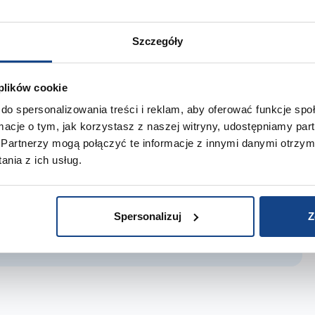
Szczegóły
 plików cookie
materials
do spersonalizowania treści i reklam, aby oferować funkcje sp
ormacje o tym, jak korzystasz z naszej witryny, udostępniamy p
Partnerzy mogą połączyć te informacje z innymi danymi otrzym
umentation for the product is available from
nia z ich usług.
ease send us an e-mail. We will send you a complete
documents.
Spersonalizuj
Z