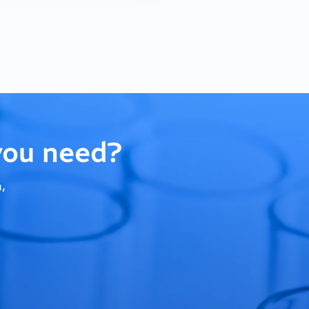
you need?
,