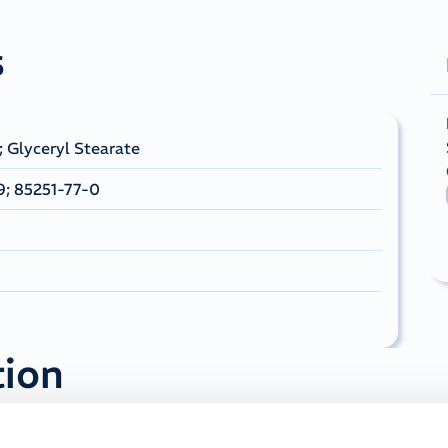
s
 Glyceryl Stearate
; 85251-77-0
tion