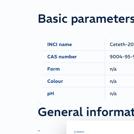
Basic parameter
INCI name
Ceteth-20;
CAS number
9004-95-9
Form
n/a
Colour
n/a
pH
n/a
General informa
-