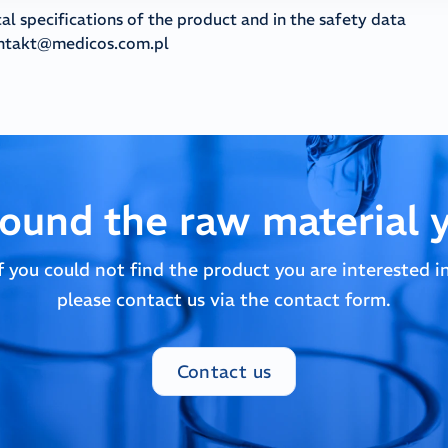
cal specifications of the product and in the safety data
ntakt@medicos.com.pl
found the raw material 
If you could not find the product you are interested in
please contact us via the contact form.
Contact us