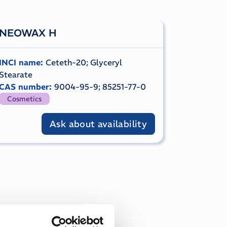
NEOWAX H
INCI name
:
Ceteth-20; Glyceryl
Stearate
CAS number
:
9004-95-9; 85251-77-0
Cosmetics
Ask about availability