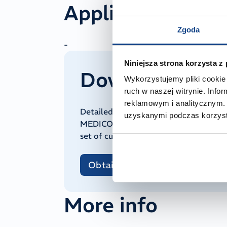
Application
Zgoda
-
Niniejsza strona korzysta z
Downloadable 
Wykorzystujemy pliki cookie 
ruch w naszej witrynie. Inf
reklamowym i analitycznym. 
Detailed technical and regulatory doc
uzyskanymi podczas korzysta
MEDICOS on request. To receive it, pl
set of current quality and regulatory 
Obtain documentation
More info