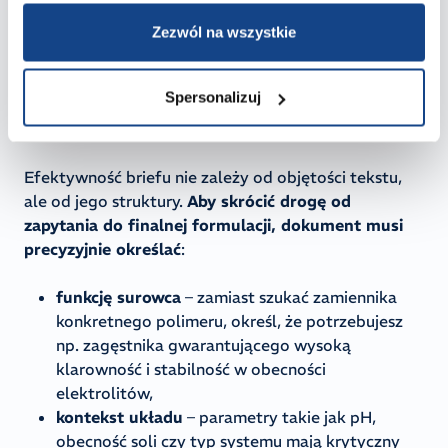
wyłącznie na takich komponentach, które od
początku wpisują się w fundamenty projektu.
Zezwól na wszystkie
4 filary briefu, które gwarantują
Spersonalizuj
trafność już pierwszej próbki
Efektywność briefu nie zależy od objętości tekstu,
ale od jego struktury.
Aby skrócić drogę od
zapytania do finalnej formulacji, dokument musi
precyzyjnie określać
:
funkcję surowca
– zamiast szukać zamiennika
konkretnego polimeru, określ, że potrzebujesz
np. zagęstnika gwarantującego wysoką
klarowność i stabilność w obecności
elektrolitów,
kontekst układu
– parametry takie jak pH,
obecność soli czy typ systemu mają krytyczny