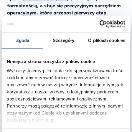
formalnością, a staje się precyzyjnym narzędziem
operacyjnym, które przenosi pierwszy etap
formulacji poza laboratorium
.
Kluczowa różnica polega na
definiowaniu celu, a nie
Zgoda
Szczegóły
O plikach cookies
wskazywaniu gotowej drogi
:
zapytanie o „
zamiennik surowca
X” zamyka
Niniejsza strona korzysta z plików cookie
proces w sztywnych, często nieoptymalnych
ramach,
Wykorzystujemy pliki cookie do spersonalizowania treści
prośba o „emulgator do lekkiej emulsji O/W,
i reklam, aby oferować funkcje społecznościowe i
stabilny w pH 5-6 i pozbawiony efektu tłustości”
analizować ruch w naszej witrynie. Informacje o tym, jak
otwiera przestrzeń na propozycje optymalne
korzystasz z naszej witryny, udostępniamy partnerom
technologicznie i kosztowo.
społecznościowym, reklamowym i analitycznym.
Partnerzy mogą połączyć te informacje z innymi danymi
Dzięki takiemu podejściu zawężasz pole decyzji bez
otrzymanymi od Ciebie lub uzyskanymi podczas
angażowania zasobów laboratoryjnych. Zamiast
korzystania z ich usług.
testować przypadkowe surowce, zespół R&D pracuje