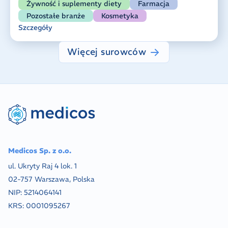
Żywność i suplementy diety
Farmacja
Pozostałe branże
Kosmetyka
Szczegóły
Więcej surowców
Medicos Sp. z o.o.
ul. Ukryty Raj 4 lok. 1
02-757 Warszawa, Polska
NIP:
5214064141
KRS:
0001095267