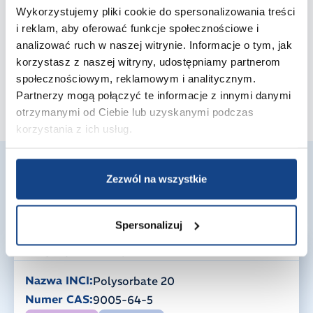
Wykorzystujemy pliki cookie do spersonalizowania treści
i reklam, aby oferować funkcje społecznościowe i
analizować ruch w naszej witrynie. Informacje o tym, jak
korzystasz z naszej witryny, udostępniamy partnerom
społecznościowym, reklamowym i analitycznym.
Partnerzy mogą połączyć te informacje z innymi danymi
otrzymanymi od Ciebie lub uzyskanymi podczas
korzystania z ich usług.
Odkryj naszą ofertę
Zezwól na wszystkie
Surowce znajdujące zastosowanie w żywności i
suplementach diety
Spersonalizuj
LAUROPAN T20
Nazwa INCI:
Polysorbate 20
Numer CAS:
9005-64-5