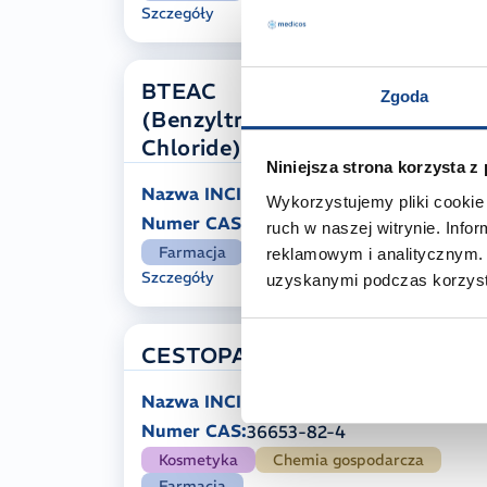
Szczegóły
BTEAC
Zgoda
(Benzyltriethylammonium
Chloride)
Niniejsza strona korzysta z
Nazwa INCI:
nd
Wykorzystujemy pliki cookie 
Numer CAS:
56-37-1
ruch w naszej witrynie. Inf
Farmacja
Pozostałe branże
reklamowym i analitycznym. 
Szczegóły
uzyskanymi podczas korzysta
CESTOPAL C 16
Nazwa INCI:
Cetyl Alcohol
Numer CAS:
36653-82-4
Kosmetyka
Chemia gospodarcza
Farmacja