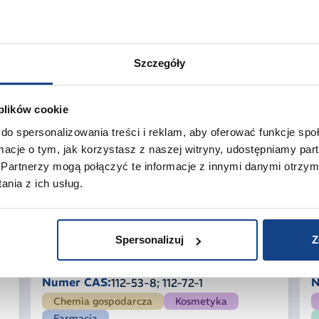
Szczegóły
S
CESTOPAL 16/2 M
Szczegóły
Nazwa INCI:
N
Ceteth-2
Numer CAS:
N
9004-95-9
 plików cookie
Kosmetyka
do spersonalizowania treści i reklam, aby oferować funkcje sp
ormacje o tym, jak korzystasz z naszej witryny, udostępniamy p
Partnerzy mogą połączyć te informacje z innymi danymi otrzym
Szczegóły
S
nia z ich usług.
CESTOPAL C12 C14
Spersonalizuj
Z
Nazwa INCI:
N
Lauryl Myristyl Alcohol
Numer CAS:
N
112-53-8; 112-72-1
Chemia gospodarcza
Kosmetyka
Farmacja