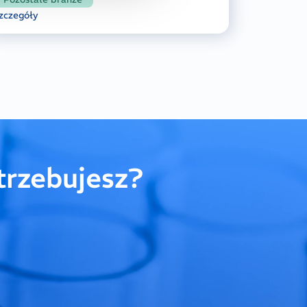
zczegóły
trzebujesz?