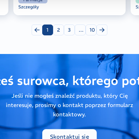
Szczegóły
S
Previous
Next
1
2
3
…
10
More
łeś surowca, którego po
Jeśli nie mogłeś znaleźć produktu, który Cię
interesuje, prosimy o kontakt poprzez formularz
kontaktowy.
Skontaktuj się