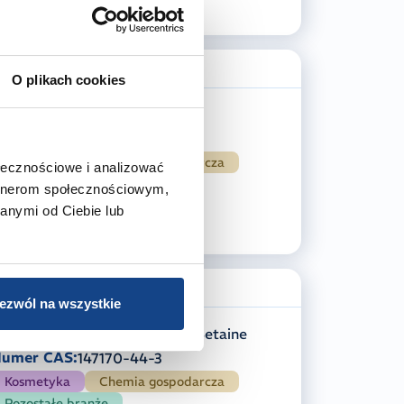
zczegóły
CESTOPAL 25 INS
O plikach cookies
azwa INCI:
Ceteareth-25
umer CAS:
68439-49-6
Kosmetyka
Chemia gospodarcza
ołecznościowe i analizować
artnerom społecznościowym,
anymi od Ciebie lub
zczegóły
Chegina GLOL40
ezwól na wszystkie
azwa INCI:
Cocamidopropyl Betaine
umer CAS:
147170-44-3
Kosmetyka
Chemia gospodarcza
Pozostałe branże