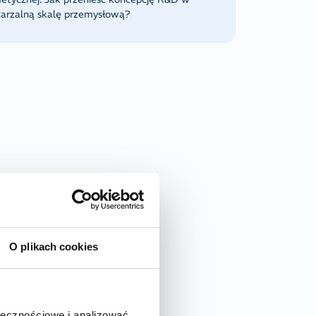
arzalną skalę przemysłową?
O plikach cookies
ołecznościowe i analizować