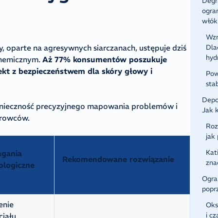
Degr
ogra
włók
Wzr
, oparte na agresywnych siarczanach, ustępuje dziś
Dla
hyd
chemicznym.
Aż 77% konsumentów poszukuje
kt z bezpieczeństwem dla skóry głowy i
Pow
stab
Depo
nieczność precyzyjnego mapowania problemów i
Jak 
urowców.
Roz
jak
Kat
gania
Rekomendowane rozwiązanie
zna
ologiczne
Ogra
popr
enie
Oks
i c
cjału