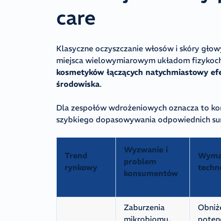
care
Klasyczne oczyszczanie włosów i skóry głowy
miejsca wielowymiarowym układom fizyko
kosmetyków łączących natychmiastowy efe
środowiska
.
Dla zespołów wdrożeniowych oznacza to ko
szybkiego dopasowywania odpowiednich s
Wyzwanie i
Trend
Wyma
problem
rynkowy
techn
konsumentów
Zaburzenia
Obniż
mikrobiomu,
poten