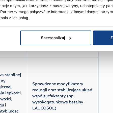
u jonów
ormacje o tym, jak korzystasz z naszej witryny, udostępniamy p
a i magnezu,
Nowoczesne, bezpieczne
Partnerzy mogą połączyć te informacje z innymi danymi otrzym
manie
chelatory roślinne (np. kwas
nia z ich usług.
nej piany
fitowy) oraz dyspergatory
edukcja
wiążące minerały z twardej
ania się
wody
w na
Spersonalizuj
Z
ie włosa
a stabilnej
ury
Sprawdzone modyfikatory
icznej,
reologii oraz stabilizujące układ
la lepkości,
współsurfaktanty (np.
wości,
wysokogatunkowe betainy –
gu i
LAUCOSOL)
tybilności