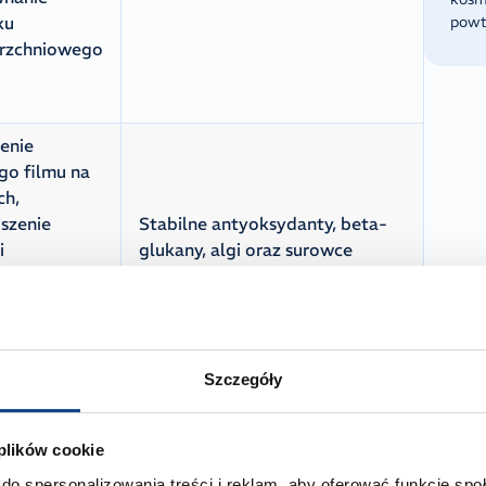
ku
powt
rzchniowego
enie
go filmu na
ch,
szenie
Stabilne antyoksydanty, beta-
i
glukany, algi oraz surowce
rzchniowej
filmotwórcze tworzące barierę
ochronną na włóknie włosa
hezyjny) i
ne układy
ksydacyjne
Szczegóły
 plików cookie
iczenie
do spersonalizowania treści i reklam, aby oferować funkcje sp