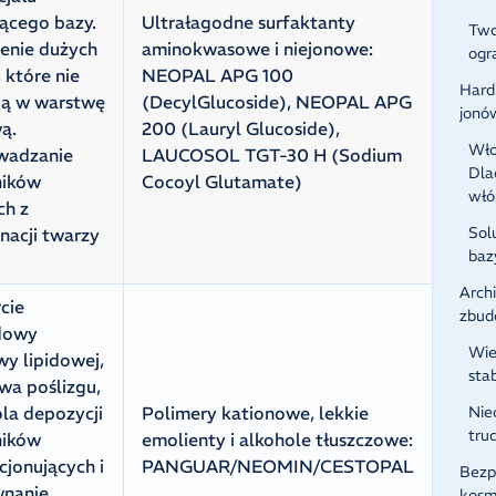
iącego bazy.
Ultrałagodne surfaktanty
Two
enie dużych
aminokwasowe i niejonowe:
ogr
, które nie
NEOPAL APG 100
Hard
ją w warstwę
(DecylGlucoside), NEOPAL APG
jonó
ą.
200 (Lauryl Glucoside),
Wło
wadzanie
LAUCOSOL TGT-30 H (Sodium
Dla
ników
Cocoyl Glutamate)
wł
ch z
Sol
nacji twarzy
baz
Archi
cie
zbud
dowy
Wie
y lipidowej,
sta
wa poślizgu,
la depozycji
Polimery kationowe, lekkie
Nie
tru
ników
emolienty i alkohole tłuszczowe:
jonujących i
PANGUAR/NEOMIN/CESTOPAL
Bezp
nanie
kosm