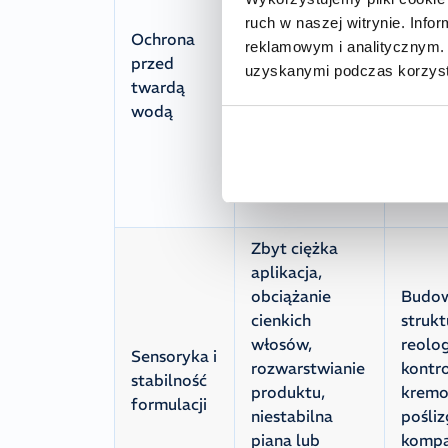
wpływ
mydlany),
ruch w naszej witrynie. Inf
wapni
Ochrona
odkładanie się
reklamowym i analitycznym. 
utrzy
przed
soli wapnia i
uzyskanymi podczas korzysta
stabil
twardą
magnezu,
oraz r
wodą
utrata
odkład
elastyczności i
osadó
łamliwość
włókn
włókien
Zbyt ciężka
aplikacja,
obciążanie
Budow
cienkich
strukt
włosów,
reolog
Sensoryka i
rozwarstwianie
kontro
stabilność
produktu,
kremo
formulacji
niestabilna
pośliz
piana lub
kompa