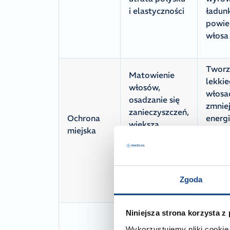
i elastyczności
ładun
powie
włosa
Tworz
Matowienie
lekkie
włosów,
włosa
osadzanie się
zmniej
zanieczyszczeń,
Ochrona
energi
większa
miejska
powie
szorstkość i
(efekt
podatność na
antyad
uszkodzenia
stabil
środowiskowe
antyo
Zgoda
Szorstkość
Niniejsza strona korzysta z
Ogran
(tzw. osad
Wykorzystujemy pliki cookie 