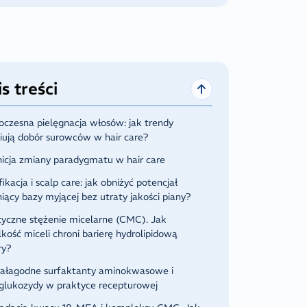
s treści
czesna pielęgnacja włosów: jak trendy
niują dobór surowców w hair care?
nicja zmiany paradygmatu w hair care
fikacja i scalp care: jak obniżyć potencjał
iący bazy myjącej bez utraty jakości piany?
tyczne stężenie micelarne (CMC). Jak
lkość miceli chroni barierę hydrolipidową
ry?
rałagodne surfaktanty aminokwasowe i
iglukozydy w praktyce recepturowej