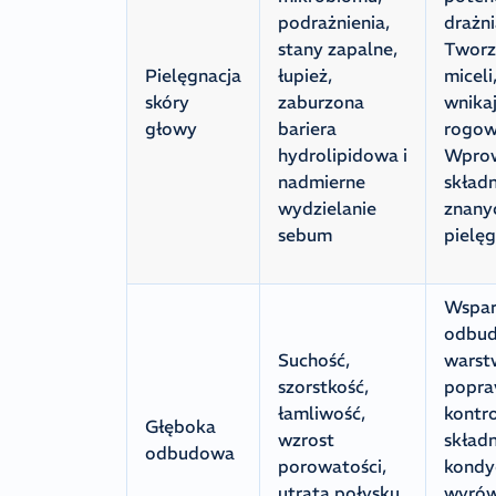
podrażnienia,
drażn
stany zapalne,
Tworz
Pielęgnacja
łupież,
miceli
skóry
zaburzona
wnika
głowy
bariera
rogow
hydrolipidowa i
Wpro
nadmierne
skład
wydzielanie
znany
sebum
pielęg
Wspar
odbu
Suchość,
warstw
szorstkość,
popra
łamliwość,
kontro
Głęboka
wzrost
skład
odbudowa
porowatości,
kondyc
utrata połysku
wyrów