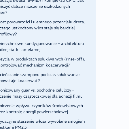
adacja kwasu 18-MEA i kompleksu CMC. Jak
niczyć dalsze niszczenie uszkodzonych
ien?
ost porowatości i ujemnego potencjału dzeta.
czego uszkodzony włos staje się bardziej
rofilowy?
ierzchniowe kondycjonowanie – architektura
ilnej siatki lamelarnej
zycja w produktach spłukiwanych (rinse-off).
kontrolować mechanizm koacerwacji?
cieńczanie szamponu podczas spłukiwania:
 powstaje koacerwat?
ionizowany guar vs. pochodne celulozy –
czenie masy cząsteczkowej dla adhezji filmu
niczenie wpływu czynników środowiskowych
zez kontrolę energii powierzchniowej
ydacyjne starzenie włosa wywołane smogiem
ząstkami PM2.5