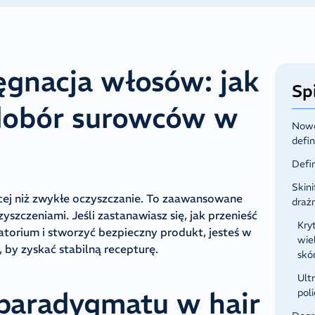
gnacja włosów: jak
Spi
 dobór surowców w
Nowo
defi
Defi
Skini
cej niż zwykłe oczyszczanie. To zaawansowane
drażn
yszczeniami. Jeśli zastanawiasz się, jak przenieść
Kry
rium i stworzyć bezpieczny produkt, jesteś w
wie
 by zyskać stabilną recepturę.
skó
Ult
 paradygmatu w hair
pol