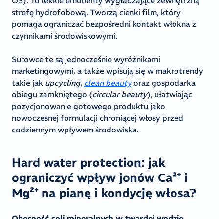
OS). To lekkie emolienty wygładzające zewnętrzną
strefę hydrofobową. Tworzą cienki film, który
pomaga ograniczać bezpośredni kontakt włókna z
czynnikami środowiskowymi.
Surowce te są jednocześnie wyróżnikami
marketingowymi, a także wpisują się w makrotrendy
takie jak
upcycling
,
clean beauty
oraz gospodarka
obiegu zamkniętego (
circular beauty
), ułatwiając
pozycjonowanie gotowego produktu jako
nowoczesnej formulacji chroniącej włosy przed
codziennym wpływem środowiska.
Hard water protection: jak
ograniczyć wpływ jonów Ca²⁺ i
Mg²⁺ na pianę i kondycję włosa?
Obecność soli mineralnych w twardej wodzie