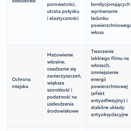
odbudowa
porowatości,
kondycjonujących 
utrata połysku
wyrównanie
i elastyczności
ładunku
powierzchnioweg
włosa
Tworzenie
Matowienie
lekkiego filmu na
włosów,
włosach,
osadzanie się
zmniejszenie
zanieczyszczeń,
Ochrona
energii
większa
miejska
powierzchniowej
szorstkość i
(efekt
podatność na
antyadhezyjny) i
uszkodzenia
stabilne układy
środowiskowe
antyoksydacyjne