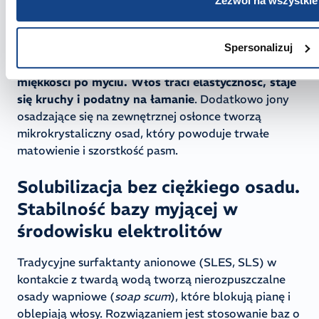
Zezwól na wszystkie
łańcuchami białkowymi.
Kumulacja minerałów w korze może zwiększać
Spersonalizuj
szorstkość, ograniczać połysk i pogarszać odczucie
miękkości po myciu. Włos traci elastyczność, staje
się kruchy i podatny na łamanie
. Dodatkowo jony
osadzające się na zewnętrznej osłonce tworzą
mikrokrystaliczny osad, który powoduje trwałe
matowienie i szorstkość pasm.
Solubilizacja bez ciężkiego osadu.
Stabilność bazy myjącej w
środowisku elektrolitów
Tradycyjne surfaktanty anionowe (SLES, SLS) w
kontakcie z twardą wodą tworzą nierozpuszczalne
osady wapniowe (
soap scum
), które blokują pianę i
oblepiają włosy. Rozwiązaniem jest stosowanie baz o