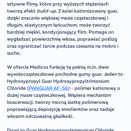
sztywne filmy, które przy wyższych stężeniach
tworzą efekt
build-up
. Z kolei kationizowany guar,
dzięki znacznie większej masie cząsteczkowej i
długim, elastycznym łańcuchom, może tworzyć
bardziej miękki, kondycjonujący film. Pomaga on
wygładzać powierzchnię włosa, poprawiać poślizg
oraz ograniczać tarcie podczas czesania na mokro i
sucho.
W ofercie Medicos funkcję tę pełnią m.in. dwie
wysokocząsteczkowe pochodne gumy guar. Jeden to
Hydroxypropyl Guar Hydroxypropyltrimonium
Chloride (
PANGUAR AF-S6
) – polimer kationowy o
dużej masie cząsteczkowej. Wspiera mechanizm
koacerwacji, tworzy mocną siatkę polimerową
poprawiającą depozycję emolientów oraz nadaje
włosom odczuwalną gładkość.
Drugi to Guar Hydroxypropyltrimonium Chloride