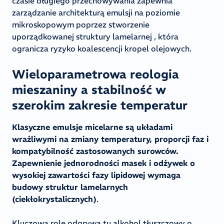
czasie długiego przechowywania zapewnia
zarządzanie architekturą emulsji na poziomie
mikroskopowym poprzez stworzenie
uporządkowanej struktury lamelarnej , która
ogranicza ryzyko koalescencji kropel olejowych.
Wieloparametrowa reologia
mieszaniny a stabilność w
szerokim zakresie temperatur
Klasyczne emulsje micelarne są układami
wrażliwymi na zmiany temperatury, proporcji faz i
kompatybilność zastosowanych surowców.
Zapewnienie jednorodności masek i odżywek o
wysokiej zawartości fazy lipidowej wymaga
budowy struktur lamelarnych
(ciekłokrystalicznych)
.
Kluczową rolę odgrywa tu alkohol tłuszczowy o