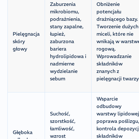
Zaburzenia
Obniżenie
mikrobiomu,
potencjału
podrażnienia,
drażniącego bazy.
stany zapalne,
Tworzenie dużych
Pielęgnacja
łupież,
miceli, które nie
skóry
zaburzona
wnikają w warstw
głowy
bariera
rogową.
hydrolipidowa i
Wprowadzanie
nadmierne
składników
wydzielanie
znanych z
sebum
pielęgnacji twarzy
Wsparcie
odbudowy
Suchość,
warstwy lipidowej
szorstkość,
poprawa poślizgu
łamliwość,
kontrola depozycj
Głęboka
wzrost
składników