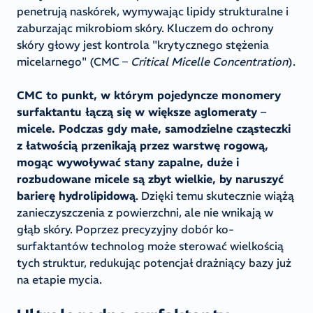
penetrują naskórek, wymywając lipidy strukturalne i
zaburzając mikrobiom skóry. Kluczem do ochrony
skóry głowy jest kontrola "krytycznego stężenia
micelarnego" (CMC –
Critical Micelle Concentration
).
CMC to punkt, w którym pojedyncze monomery
surfaktantu łączą się w większe aglomeraty –
micele. Podczas gdy małe, samodzielne cząsteczki
z łatwością przenikają przez warstwę rogową,
mogąc wywoływać stany zapalne, duże i
rozbudowane micele są zbyt wielkie, by naruszyć
barierę hydrolipidową
. Dzięki temu skutecznie wiążą
zanieczyszczenia z powierzchni, ale nie wnikają w
głąb skóry. Poprzez precyzyjny dobór ko-
surfaktantów technolog może sterować wielkością
tych struktur, redukując potencjał drażniący bazy już
na etapie mycia.