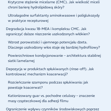
Krytyczne stężenie micelarne (CMC). Jak wielkość miceli
chroni barierę hydrolipidową skóry?
Ultrałagodne surfaktanty aminokwasowe i poliglukozydy
w praktyce recepturowej
Degradacja kwasu 18-MEA i kompleksu CMC. Jak
ograniczyć dalsze niszczenie uszkodzonych włókien?
Wzrost porowatości i ujemnego potencjału dzeta.
Dlaczego uszkodzony włos staje się bardziej hydrofilowy?
Powierzchniowe kondycjonowanie – architektura stabilnej
siatki lamelarnej
Depozycja w produktach spłukiwanych (rinse-off). Jak
kontrolować mechanizm koacerwacji?
Rozcieńczanie szamponu podczas spłukiwania: jak
powstaje koacerwat?
Kationizowany guar vs. pochodne celulozy – znaczenie
masy cząsteczkowej dla adhezji filmu
Ograniczenie wpływu czynników środowiskowych poprzez