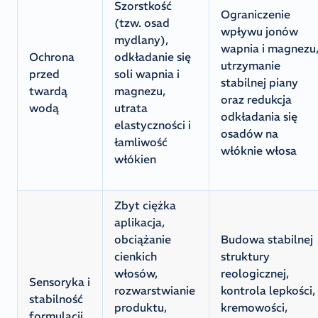
Szorstkość
Ograniczenie
(tzw. osad
wpływu jonów
mydlany),
wapnia i magnezu
Ochrona
odkładanie się
utrzymanie
przed
soli wapnia i
stabilnej piany
twardą
magnezu,
oraz redukcja
wodą
utrata
odkładania się
elastyczności i
osadów na
łamliwość
włóknie włosa
włókien
Zbyt ciężka
aplikacja,
obciążanie
Budowa stabilnej
cienkich
struktury
włosów,
reologicznej,
Sensoryka i
rozwarstwianie
kontrola lepkości,
stabilność
produktu,
kremowości,
formulacji