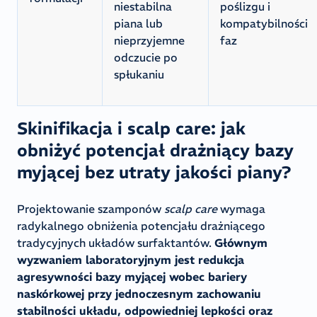
niestabilna
poślizgu i
piana lub
kompatybilności
nieprzyjemne
faz
odczucie po
spłukaniu
Skinifikacja i scalp care: jak
obniżyć potencjał drażniący bazy
myjącej bez utraty jakości piany?
Projektowanie szamponów
scalp care
wymaga
radykalnego obniżenia potencjału drażniącego
tradycyjnych układów surfaktantów.
Głównym
wyzwaniem laboratoryjnym jest redukcja
agresywności bazy myjącej wobec bariery
naskórkowej przy jednoczesnym zachowaniu
stabilności układu, odpowiedniej lepkości oraz