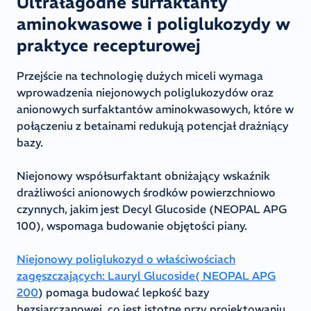
Ultrałagodne surfaktanty
aminokwasowe i poliglukozydy w
praktyce recepturowej
Przejście na technologię dużych miceli wymaga
wprowadzenia niejonowych poliglukozydów oraz
anionowych surfaktantów aminokwasowych, które w
połączeniu z betainami redukują potencjał drażniący
bazy.
Niejonowy współsurfaktant obniżający wskaźnik
drażliwości anionowych środków powierzchniowo
czynnych, jakim jest Decyl Glucoside (NEOPAL APG
100), wspomaga budowanie objętości piany.
Niejonowy poliglukozyd o właściwościach
zagęszczających: Lauryl Glucoside( NEOPAL APG
200
) pomaga budować lepkość bazy
bezsiarczanowej, co jest istotne przy projektowaniu