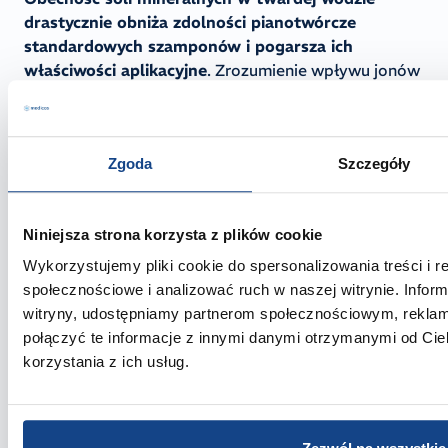
drastycznie obniża zdolności pianotwórcze
standardowych szamponów i pogarsza ich
właściwości aplikacyjne
. Zrozumienie wpływu jonów
dwuwartościowych na strukturę włosa i piany
pozwala zaprojektować stabilną bazę myjącą, która
zachowa pełną siłę solubilizacyjną w trudnych
Zgoda
Szczegóły
warunkach.
Włos jako powierzchnia wiążąca
Niniejsza strona korzysta z plików cookie
kationy. Dlaczego twarda woda
Wykorzystujemy pliki cookie do spersonalizowania treści i r
zwiększa szorstkość włókna?
społecznościowe i analizować ruch w naszej witrynie. Inform
witryny, udostępniamy partnerom społecznościowym, rekla
Porowaty, uszkodzony włos działa jak wymiennik
połączyć te informacje z innymi danymi otrzymanymi od Ci
kationowy. Wolne grupy kwasowe niszczonych białek
korzystania z ich usług.
keratynowych posiadają silny ładunek ujemny, który
przyciąga obecne w twardej wodzie
dwuwartościowe kationy wapnia i magnezu. Jony te
wnikają w strukturę włókna, trwale wiążąc się z