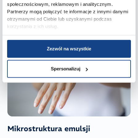
społecznościowym, reklamowym i analitycznym.
Dla technologa oznacza to jedno: struktura
Partnerzy mogą połączyć te informacje z innymi danymi
formulacji nie jest biernym tłem dla składników
otrzymanymi od Ciebie lub uzyskanymi podczas
czynnych, lecz jednym z kluczowych czynników
korzystania z ich usług.
warunkujących ich działanie.
Zezwól na wszystkie
Spersonalizuj
Mikrostruktura emulsji