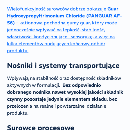
Wielofunkcyjność surowców dobrze pokazuje
Guar
Hydroxypropyltrimonium Chloride (PANGUAR AF-
S6)
– kationowa pochodna gumy guar, który może
jednocześnie wpływać na lepkość, stabilność,
właściwości kondycjonujące i sensorykę, a więc na
kilka elementów budujących końcowy odbiór
produktu.
Nośniki i systemy transportujące
Wpływają na stabilność oraz dostępność składników
aktywnych w formulacji.
Bez odpowiednio
dobranego nośnika nawet wysokiej jakości składnik
czynny pozostaje jedynie elementem składu
, bez
przełożenia na realne i powtarzalne działanie
produktu.
Surowce procesowe