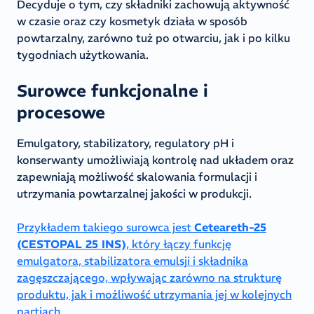
Decyduje o tym, czy składniki zachowują aktywność
w czasie oraz czy kosmetyk działa w sposób
powtarzalny, zarówno tuż po otwarciu, jak i po kilku
tygodniach użytkowania.
Surowce funkcjonalne i
procesowe
Emulgatory, stabilizatory, regulatory pH i
konserwanty umożliwiają kontrolę nad układem oraz
zapewniają możliwość skalowania formulacji i
utrzymania powtarzalnej jakości w produkcji.
Przykładem takiego surowca jest
Ceteareth-25
(CESTOPAL 25 INS)
, który łączy funkcję
emulgatora, stabilizatora emulsji i składnika
zagęszczającego, wpływając zarówno na strukturę
produktu, jak i możliwość utrzymania jej w kolejnych
partiach.