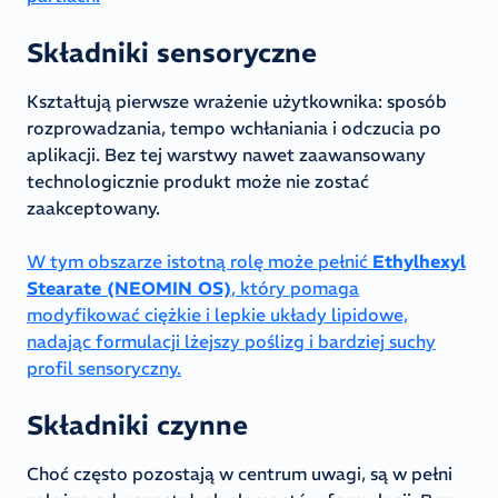
Składniki sensoryczne
Kształtują pierwsze wrażenie użytkownika: sposób
rozprowadzania, tempo wchłaniania i odczucia po
aplikacji. Bez tej warstwy nawet zaawansowany
technologicznie produkt może nie zostać
zaakceptowany.
W tym obszarze istotną rolę może pełnić
Ethylhexyl
Stearate (NEOMIN OS)
, który pomaga
modyfikować ciężkie i lepkie układy lipidowe,
nadając formulacji lżejszy poślizg i bardziej suchy
profil sensoryczny.
Składniki czynne
Choć często pozostają w centrum uwagi, są w pełni