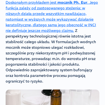
Doskonałym przykładem jest
mocznik Ph. Eur
. Jego
funkcja zależy od zastosowanego stężenia: w
niższych działa przede wszystkim nawilżająco,
natomiast w wyższych może wykazywać działanie
keratolityczne, dlatego sama jego obecność w INCI
nie definiuje jeszcze możliwego claimu.
Z
perspektywy technologicznej równie istotna jest
stabilność całego układu. W formulacjach wodnych
mocznik może stopniowo ulegać rozkładowi,
szczególnie przy niekorzystnym pH i podwyższonej
temperaturze, prowadząc m.in. do wzrostu pH oraz
pogorszenia stabilności i jakości produktu.
Odpowiednio zaprojektowany system buforujący
oraz kontrola parametrów procesu pomagają
ograniczyć to ryzyko.