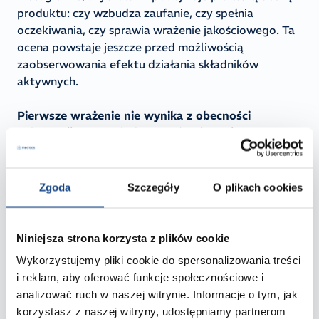
produktu: czy wzbudza zaufanie, czy spełnia
oczekiwania, czy sprawia wrażenie jakościowego. Ta
ocena powstaje jeszcze przed możliwością
zaobserwowania efektu działania składników
aktywnych.
Pierwsze wrażenie nie wynika z obecności
substancji czynnych, lecz z właściwości
strukturalnych formulacji. To one decydują o tym,
jak produkt zachowuje się w kontakcie ze skórą.
Mikrostruktura układu, jego reologia oraz stabilność
Zgoda
Szczegóły
O plikach cookies
wpływają bezpośrednio na:
sposób rozprowadzania produktu,
Niniejsza strona korzysta z plików cookie
tempo i charakter wchłaniania,
Wykorzystujemy pliki cookie do spersonalizowania treści
odczucia po aplikacji,
i reklam, aby oferować funkcje społecznościowe i
postrzeganą jakość i percepcję skuteczności
analizować ruch w naszej witrynie. Informacje o tym, jak
produktu.
korzystasz z naszej witryny, udostępniamy partnerom