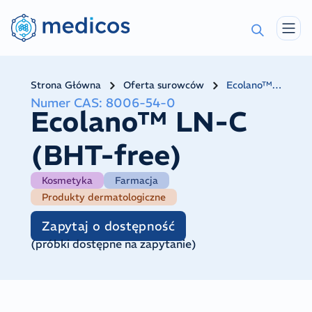
Strona Główna
Oferta surowców
Ecolano™ LN-C (BHT-free)
Numer CAS
:
8006-54-0
Ecolano™ LN-C
(BHT-free)
Kosmetyka
Farmacja
Produkty dermatologiczne
Zapytaj o dostępność
(
próbki dostępne na zapytanie
)