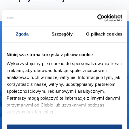
Zgoda
Szczegóły
O plikach cookies
Nie znalazłeś surowca,
którego potrzebujesz?
Niniejsza strona korzysta z plików cookie
Jeśli nie mogłeś znaleźć produktu, który
Wykorzystujemy pliki cookie do spersonalizowania treści
Cię interesuje, prosimy o kontakt poprzez
i reklam, aby oferować funkcje społecznościowe i
analizować ruch w naszej witrynie. Informacje o tym, jak
formularz kontaktowy.
korzystasz z naszej witryny, udostępniamy partnerom
społecznościowym, reklamowym i analitycznym.
Partnerzy mogą połączyć te informacje z innymi danymi
Skontaktuj się
otrzymanymi od Ciebie lub uzyskanymi podczas
korzystania z ich usług.