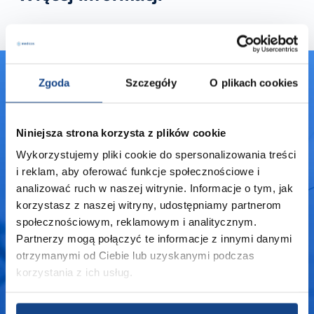
Zgoda
Szczegóły
O plikach cookies
Nie znalazłeś surowca,
którego potrzebujesz?
Niniejsza strona korzysta z plików cookie
Jeśli nie mogłeś znaleźć produktu, który
Wykorzystujemy pliki cookie do spersonalizowania treści
Cię interesuje, prosimy o kontakt poprzez
i reklam, aby oferować funkcje społecznościowe i
analizować ruch w naszej witrynie. Informacje o tym, jak
formularz kontaktowy.
korzystasz z naszej witryny, udostępniamy partnerom
społecznościowym, reklamowym i analitycznym.
Partnerzy mogą połączyć te informacje z innymi danymi
Skontaktuj się
otrzymanymi od Ciebie lub uzyskanymi podczas
korzystania z ich usług.