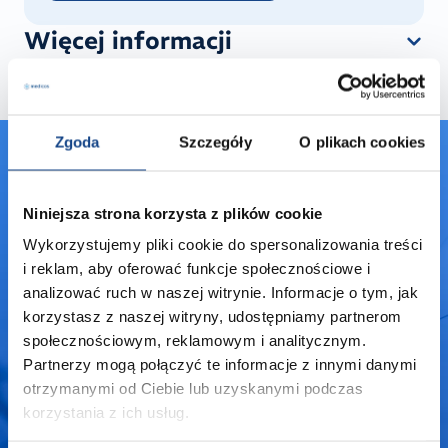
Więcej informacji
Zgoda
Szczegóły
O plikach cookies
Nie znalazłeś surowca,
Niniejsza strona korzysta z plików cookie
którego potrzebujesz?
Wykorzystujemy pliki cookie do spersonalizowania treści
Jeśli nie mogłeś znaleźć produktu, który
i reklam, aby oferować funkcje społecznościowe i
Cię interesuje, prosimy o kontakt poprzez
analizować ruch w naszej witrynie. Informacje o tym, jak
korzystasz z naszej witryny, udostępniamy partnerom
formularz kontaktowy.
społecznościowym, reklamowym i analitycznym.
Partnerzy mogą połączyć te informacje z innymi danymi
otrzymanymi od Ciebie lub uzyskanymi podczas
Skontaktuj się
korzystania z ich usług.