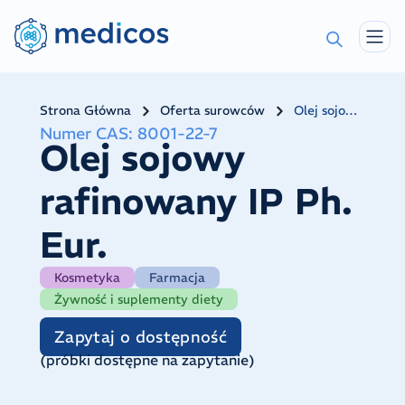
Strona Główna
Oferta surowców
Olej sojowy rafinowany IP Ph. Eur.
Numer CAS
:
8001-22-7
Olej sojowy
rafinowany IP Ph.
Eur.
Kosmetyka
Farmacja
Żywność i suplementy diety
Zapytaj o dostępność
(
próbki dostępne na zapytanie
)