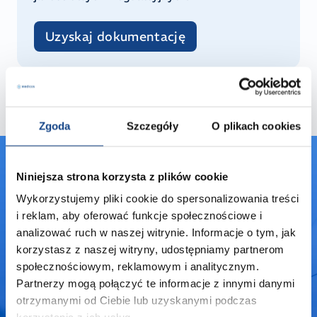
Uzyskaj dokumentację
Więcej informacji
Zgoda
Szczegóły
O plikach cookies
Niniejsza strona korzysta z plików cookie
Nie znalazłeś surowca,
Wykorzystujemy pliki cookie do spersonalizowania treści
którego potrzebujesz?
i reklam, aby oferować funkcje społecznościowe i
analizować ruch w naszej witrynie. Informacje o tym, jak
Jeśli nie mogłeś znaleźć produktu, który
korzystasz z naszej witryny, udostępniamy partnerom
Cię interesuje, prosimy o kontakt poprzez
społecznościowym, reklamowym i analitycznym.
formularz kontaktowy.
Partnerzy mogą połączyć te informacje z innymi danymi
otrzymanymi od Ciebie lub uzyskanymi podczas