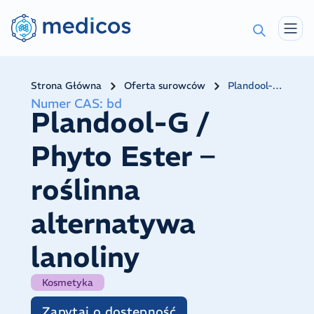
Strona Główna
Oferta surowców
Plandool-G / Phyto Ester – roślinna alternatywa lanoliny
Numer CAS
:
bd
Plandool-G /
Phyto Ester –
roślinna
alternatywa
lanoliny
Kosmetyka
Zapytaj o dostępność